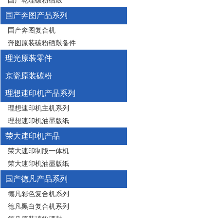
国产乾理碳粉硒鼓
国产奔图产品系列
国产奔图复合机
奔图原装碳粉硒鼓备件
理光原装零件
京瓷原装碳粉
理想速印机产品系列
理想速印机主机系列
理想速印机油墨版纸
荣大速印机产品
荣大速印制版一体机
荣大速印机油墨版纸
国产德凡产品系列
德凡彩色复合机系列
德凡黑白复合机系列