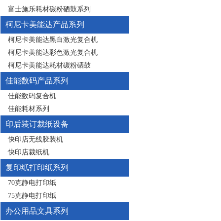
富士施乐耗材碳粉硒鼓系列
柯尼卡美能达产品系列
柯尼卡美能达黑白激光复合机
柯尼卡美能达彩色激光复合机
柯尼卡美能达耗材碳粉硒鼓
佳能数码产品系列
佳能数码复合机
佳能耗材系列
印后装订裁纸设备
快印店无线胶装机
快印店裁纸机
复印纸打印纸系列
70克静电打印纸
75克静电打印纸
办公用品文具系列