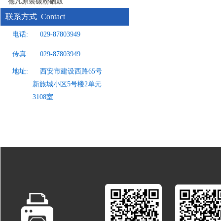
德凡原装碳粉硒鼓
联系方式 Contact
电话:
029-87803949
传真:
029-87803949
地址:
西安市建设西路65号
新旅城小区5号楼2单元
3108室