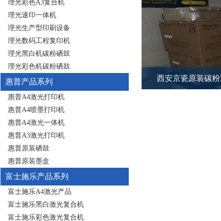
理光彩色A3复合机
理光速印一体机
理光生产型印刷设备
理光数码工程复印机
理光黑白机碳粉硒鼓
理光彩色机碳粉硒鼓
西安京瓷原装碳粉
惠普产品系列
西安京瓷原装碳粉
惠普A4激光打印机
惠普A4喷墨打印机
惠普A4激光一体机
惠普A3激光打印机
惠普原装硒鼓
惠普原装墨盒
富士施乐产品系列
富士施乐A4激光产品
富士施乐黑白激光复合机
富士施乐彩色激光复合机