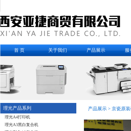
首 页
关于我们
产品展示
服
理光产品系列
产品展示 > 京瓷原
理光A4打印机
理光A3黑白复合机