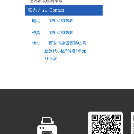
德凡原装碳粉硒鼓
联系方式 Contact
电话:
029-87803949
传真:
029-87803949
地址:
西安市建设西路65号
新旅城小区5号楼2单元
3108室