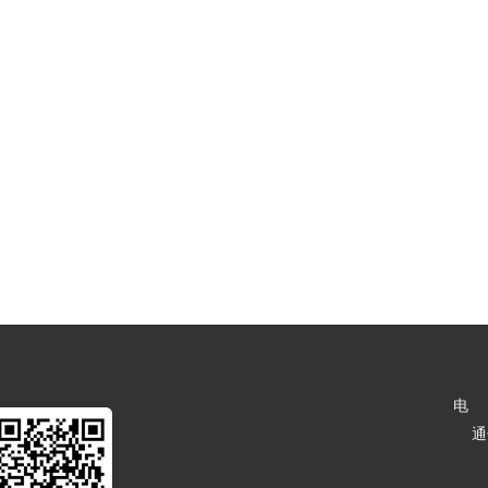
电 话：
通