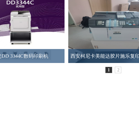
DD 3344C数码印刷机
西安柯尼卡美能达胶片施乐复
机销售维修
1
2