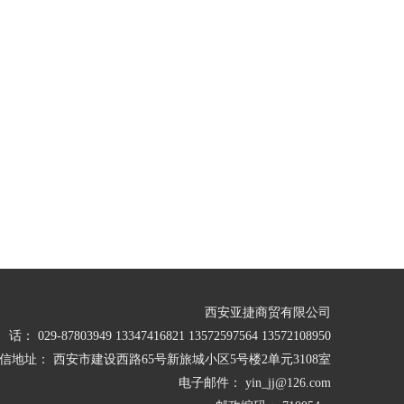
西安亚捷商贸有限公司
 029-87803949 13347416821 13572597564 13572108950
信地址： 西安市建设西路65号新旅城小区5号楼2单元3108室
电子邮件： yin_jj@126.com