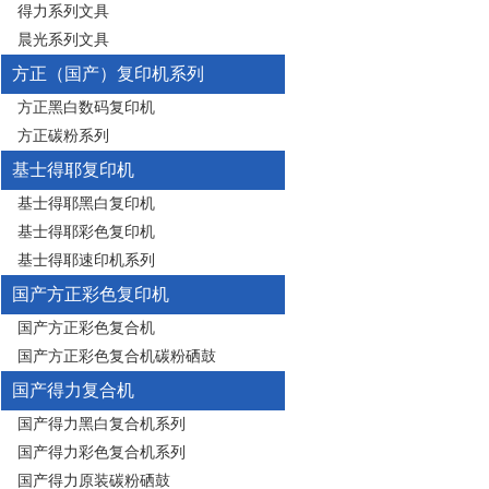
得力系列文具
晨光系列文具
方正（国产）复印机系列
方正黑白数码复印机
方正碳粉系列
基士得耶复印机
基士得耶黑白复印机
基士得耶彩色复印机
基士得耶速印机系列
国产方正彩色复印机
国产方正彩色复合机
国产方正彩色复合机碳粉硒鼓
国产得力复合机
国产得力黑白复合机系列
国产得力彩色复合机系列
国产得力原装碳粉硒鼓