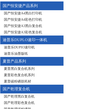
国产恒安捷产品系列
国产恒安捷A4黑白打印机
国产恒安捷A4彩色打印机
国产恒安捷A3黑白复合机
国产恒安捷A3彩色复合机
迪普乐DUPLO速印一体机
迪普乐DUPIO速印机
迪普乐油墨版纸
夏普产品系列
夏普黑白复合机系列
夏普彩色复合机系列
夏普碳粉硒鼓耗材
国产乾理复合机
国产乾理黑白复合机
国产乾理彩色复合机