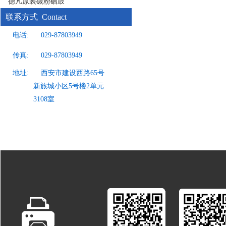
德凡原装碳粉硒鼓
联系方式 Contact
电话:
029-87803949
传真:
029-87803949
地址:
西安市建设西路65号
新旅城小区5号楼2单元
3108室