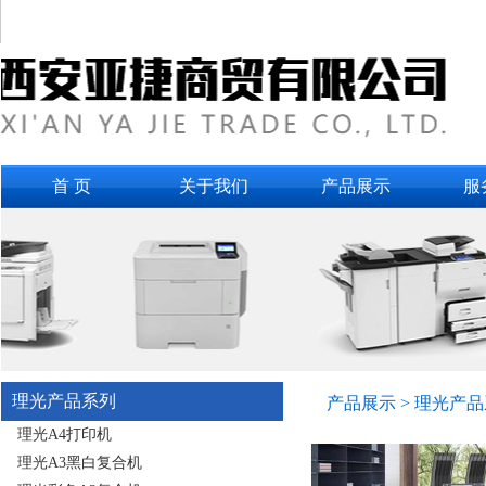
首 页
关于我们
产品展示
服
理光产品系列
产品展示 > 理光产
理光A4打印机
理光A3黑白复合机